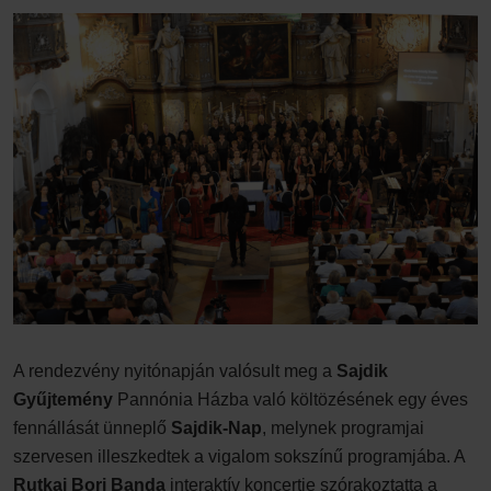
A rendezvény nyitónapján valósult meg a
Sajdik
Gyűjtemény
Pannónia Házba való költözésének egy éves
fennállását ünneplő
Sajdik-Nap
, melynek programjai
szervesen illeszkedtek a vigalom sokszínű programjába. A
Rutkai Bori Banda
interaktív koncertje szórakoztatta a