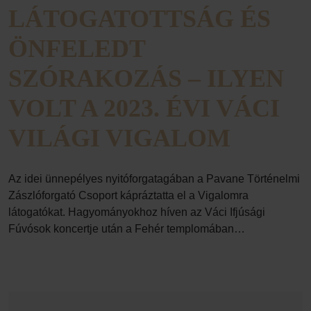
LÁTOGATOTTSÁG ÉS
ÖNFELEDT
SZÓRAKOZÁS – ILYEN
VOLT A 2023. ÉVI VÁCI
VILÁGI VIGALOM
Az idei ünnepélyes nyitóforgatagában a Pavane Történelmi
Zászlóforgató Csoport kápráztatta el a Vigalomra
látogatókat. Hagyományokhoz híven az Váci Ifjúsági
Fúvósok koncertje után a Fehér templomában…