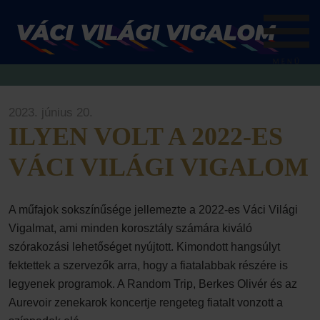
2023. június 20.
ILYEN VOLT A 2022-ES
VÁCI VILÁGI VIGALOM
A műfajok sokszínűsége jellemezte a 2022-es Váci Világi
Vigalmat, ami minden korosztály számára kiváló
szórakozási lehetőséget nyújtott. Kimondott hangsúlyt
fektettek a szervezők arra, hogy a fiatalabbak részére is
legyenek programok. A Random Trip, Berkes Olivér és az
Aurevoir zenekarok koncertje rengeteg fiatalt vonzott a