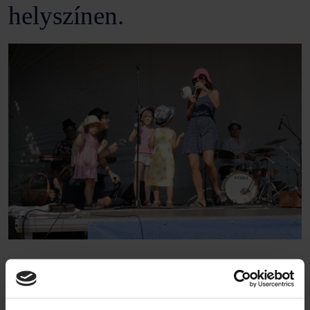
helyszínen.
Számos váci
művészeti együttes
,
gyermek és ifjúsági
tánccsoport
kapott színpadi lehetőséget műsoruk
bemutatásához.