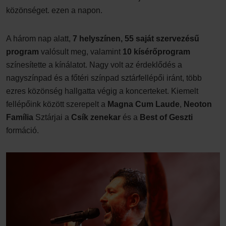
közönséget. ezen a napon.
A három nap alatt,
7 helyszínen, 55 saját szervezésű
program
valósult meg, valamint
10 kísérőprogram
színesítette a kínálatot. Nagy volt az érdeklődés a
nagyszínpad és a főtéri színpad sztárfellépői iránt, több
ezres közönség hallgatta végig a koncerteket. Kiemelt
fellépőink között szerepelt a
Magna Cum Laude
,
Neoton
Família
Sztárjai a
Csík zenekar
és a
Best of Geszti
formáció.