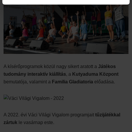
A kísérőprogramok közül nagy sikert aratott a
Játékos
tudomány interaktív kiállítás
, a
Kutyaduma Központ
bemutatója, valamint a
Familia Gladiatoria
előadása.
A 2022. évi Váci Világi Vigalom programjait
tűzijátékkal
zártuk
le vasárnap este.