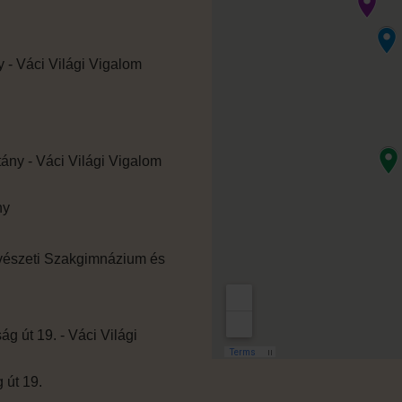
ny
vészeti Szakgimnázium és
 út 19.