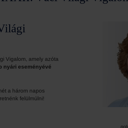
Világi
ági Vigalom, amely azóta
b nyári eseményévé
smét a három napos
etnénk felülmúlni!
pol