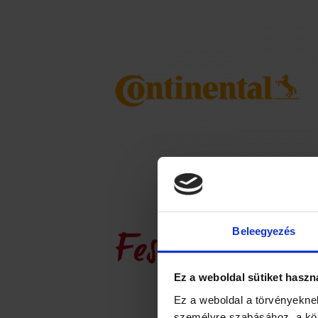
Beleegyezés
Ez a weboldal sütiket haszn
Ez a weboldal a törvényeknek
személyre szabásához, a kö