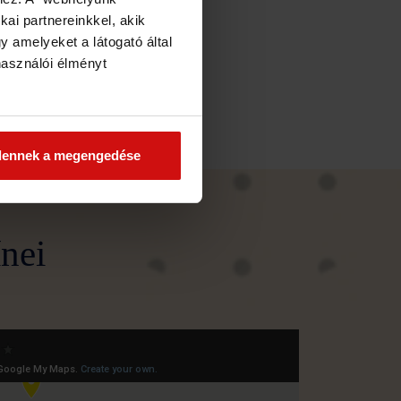
kai partnereinkkel, akik
 amelyeket a látogató által
használói élményt
dennek a megengedése
nei