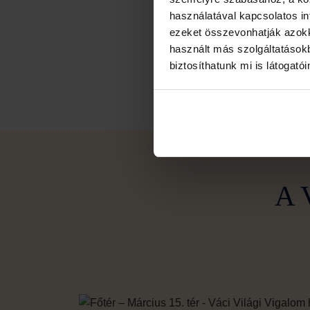
használatával kapcsolatos inf
ezeket összevonhatják azokka
használt más szolgáltatásokb
biztosíthatunk mi is látogató
A 