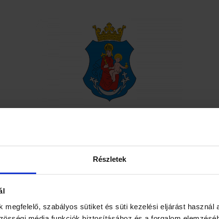
Részletek
ál
 megfelelő, szabályos sütiket és süti kezelési eljárást használ 
zösségi média funkciók biztosításához és a forgalom elemzés