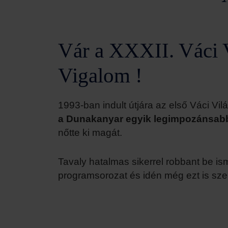
Vár a XXXII. Váci 
Vigalom !
1993-ban indult útjára az első Váci Vil
a Dunakanyar egyik legimpozánsab
nőtte ki magát.
Tavaly hatalmas sikerrel robbant be i
programsorozat és idén még ezt is szer