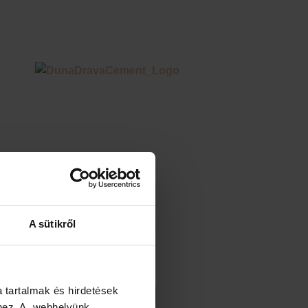
A sütikről
a tartalmak és hirdetések
éhez. A webhelyünk