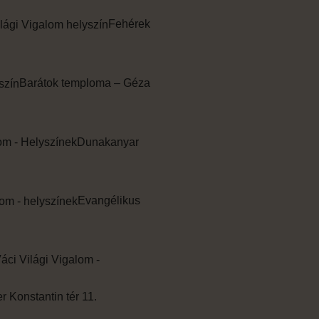
Fehérek
Barátok temploma – Géza
Dunakanyar
Evangélikus
Konstantin tér 11.