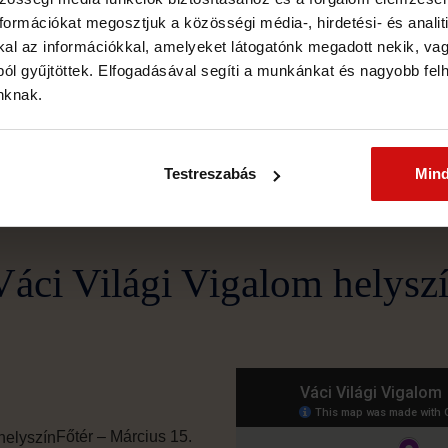
ormációkat megosztjuk a közösségi média-, hirdetési- és analiti
l az információkkal, amelyeket látogatónk megadott nekik, vagy
ól gyűjtöttek. Elfogadásával segíti a munkánkat és nagyobb fel
További partnereink
inknak.
Testreszabás
Min
Váci Világi Vigalom helyszí
Főtér – Március 15.