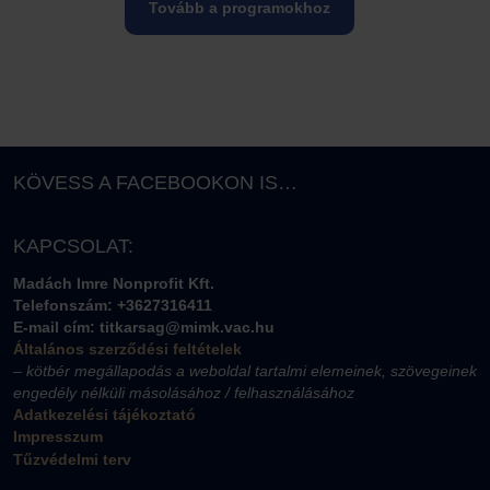
Tovább a programokhoz
KÖVESS A FACEBOOKON IS…
KAPCSOLAT:
Madách Imre Nonprofit Kft.
Telefonszám: +3627316411
E-mail cím: titkarsag@mimk.vac.hu
Általános szerződési feltételek
– kötbér megállapodás a weboldal tartalmi elemeinek, szövegeinek
engedély nélküli másolásához / felhasználásához
Adatkezelési tájékoztató
Impresszum
Tűzvédelmi terv