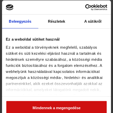
ételeket, hűsítő italokat fogyaszthatnak a
vendéglátósok során egészen a
gasztroudvarig.
Beleegyezés
Részletek
A sütikről
A fergeteges hangulat tehát garantált, várjuk
Önt és családját szeretettel! Érezzék jól
Ez a weboldal sütiket használ
magukat!
Ez a weboldal a törvényeknek megfelelő, szabályos
sütiket és süti kezelési eljárást használ a tartalmak és
hirdetések személyre szabásához, a közösségi média
funkciók biztosításához és a forgalom elemzéséhez. A
webhelyünk használatával kapcsolatos információkat
megosztjuk a közösségi média-, hirdetési- és analitikai
partnereinkkel, akik ezeket összevonhatják azokkal az
információkkal, amelyeket látogatónk megadott nekik,
vagy amelyeket a látogató által használt más
szolgáltatásokból gyűjtöttek. Elfogadásával segíti a
munkánkat és nagyobb felhasználói élményt
Mindennek a megengedése