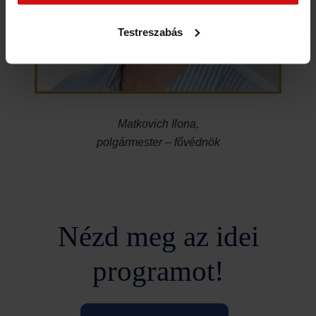
biztosíthatunk mi is látogatóinknak.
Testreszabás
Matkovich Ilona,
polgármester – fővédnök
Nézd meg az idei
programot!