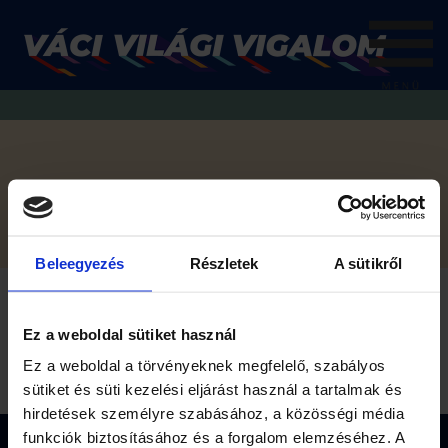
SHOP
Beleegyezés
Részletek
A sütikről
Ez a szöveg is megjelenik és átírható…
Ez a weboldal sütiket használ
Ez a weboldal a törvényeknek megfelelő, szabályos
sütiket és süti kezelési eljárást használ a tartalmak és
hirdetések személyre szabásához, a közösségi média
funkciók biztosításához és a forgalom elemzéséhez. A
KÖVESS A FACEBOOKON IS…