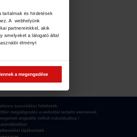
a tartalmak és hirdetések
éhez. A webhelyünk
kai partnereinkkel, akik
 amelyeket a látogató által
használói élményt
dennek a megengedése
alános szerződési feltételek
ötbér megállapodás a weboldal tartalmi elemeinek,
vegeinek engedély nélküli másolásához /
használásához
tkezelési tájékoztató
presszum