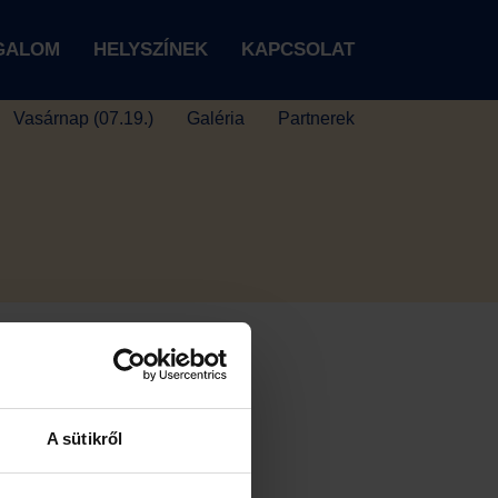
IGALOM
HELYSZÍNEK
KAPCSOLAT
Vasárnap (07.19.)
Galéria
Partnerek
A sütikről