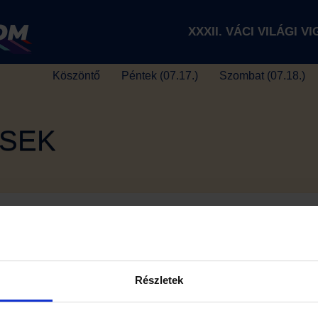
XXXII. VÁCI VILÁGI V
Köszöntő
Péntek (07.17.)
Szombat (07.18.)
ÉSEK
agna cum laude
,
váci program
,
váci világi vigalom
N KONCERTEZIK A
DE…
Részletek