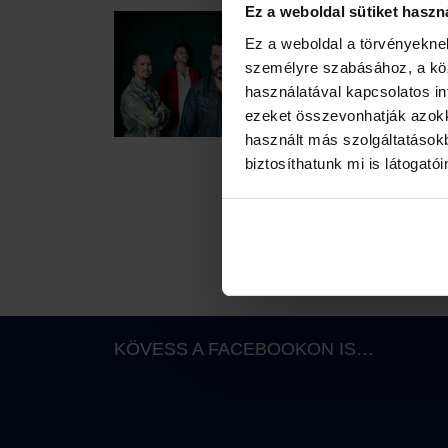
Ez a weboldal sütiket haszn
A XXVIII. V
Ez a weboldal a törvényeknek
Magna Cum 
személyre szabásához, a kö
együttes eg
használatával kapcsolatos inf
Judit…
ezeket összevonhatják azokka
használt más szolgáltatásokb
Továbbolva
biztosíthatunk mi is látogató
JÚLIU
LAUD
KÖVESS A FACEBOOKON IS…