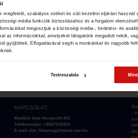
ál
áci Világi Vigalom nyitónapján, július 22-én a közkedvelt
 megfelelő, szabályos sütiket és süti kezelési eljárást használ 
Laude zenekar ad koncertet a váci Duna-parton. Az
zösségi média funkciók biztosításához és a forgalom elemzés
yik alapító tagjával, Kara Misával beszélgetett Dobóczki
ormációkat megosztjuk a közösségi média-, hirdetési- és analiti
l az információkkal, amelyeket látogatónk megadott nekik, vagy
ól gyűjtöttek. Elfogadásával segíti a munkánkat és nagyobb fel
som ezt a bejegyzést:
inknak.
SBAN VÁCON KONCERTEZIK A MAGNA CUM
E…
Testreszabás
Min
Ált
KAPCSOLAT:
– k
Madách Imre Nonprofit Kft.
szö
Telefonszám: +3627316411
fel
E-mail cím: titkarsag@mimk.vac.hu
Ada
Im